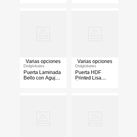
Pintado Café
Varias opciones
Varias opciones
Distglobales
Distglobales
Puerta Laminada
Puerta HDF
Bello con Agujero
Printed Lisa
- Varios Tamaños
Ébano - Varios
Tamaños