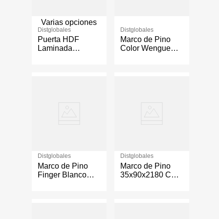
Varias opciones
Distglobales
Distglobales
Puerta HDF
Marco de Pino
Laminada
Color Wengue
Toscana Wengué
35x90x2180 cm
- Varios Tamaños
Distglobales
Distglobales
Marco de Pino
Marco de Pino
Finger Blanco
35x90x2180 Cm
30x55x2180 Cm
Plateado
para Puerta