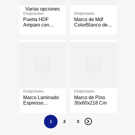
Varias opciones
Distglobales
Distglobales
Puerta HDF
Marco de Mdf
Amparo con
ColorBlanco de
Textura Blanca -
17x60x2130 cm
Varios Tamaños
Distglobales
Distglobales
Marco Laminado
Marco de Pino
Espresso
30x60x218 Cm
30x90x2130 Cm
1
2
3