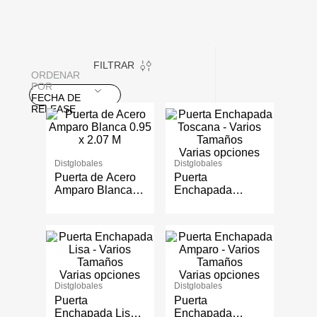
FILTRAR
ORDENAR
POR
FECHA DE
RELEASE
Varias opciones
Distglobales
Distglobales
Puerta de Acero
Puerta
Amparo Blanca
Enchapada
0.95 x 2.07 M
Toscana - Varios
Tamaños
Varias opciones
Varias opciones
Distglobales
Distglobales
Puerta
Puerta
Enchapada Lisa -
Enchapada