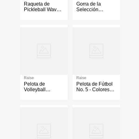
Raqueta de
Gorra de la
Pickleball Wave
Selección
de Fibra de Vidrio
Nacional
para Juego y
Ajustable Colores
Entrenamiento
Surtidos
Raise
Raise
Pelota de
Pelota de Fútbol
Volleyball
No. 5 - Colores
VL4000 No.4
Surtidos
Diseños Surtidos