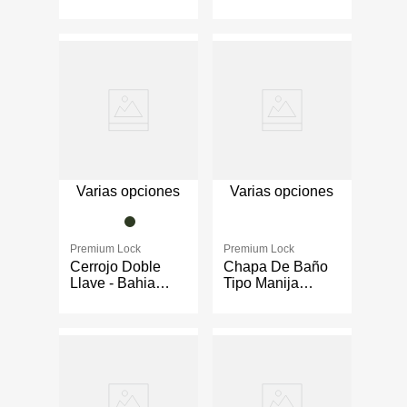
Premium Lock
Pomo Copa -
Varios Colores
Premium Lock
Varios Colores
Varias opciones
Varias opciones
Premium Lock
Premium Lock
Cerrojo Doble
Chapa De Baño
Llave - Bahia
Tipo Manija
Varios Colores
Dugar - Premium
Lock Varios
Colores