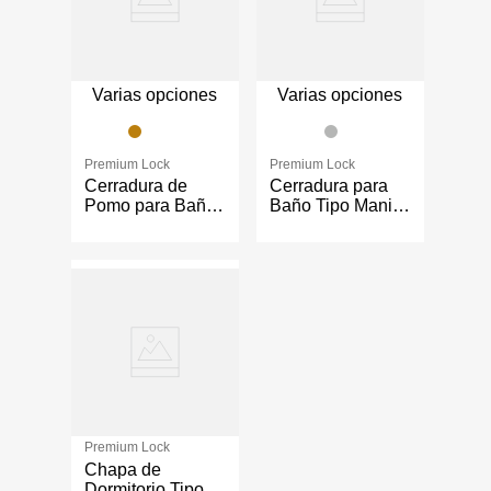
Varias opciones
Varias opciones
Premium Lock
Premium Lock
Cerradura de
Cerradura para
Pomo para Baño
Baño Tipo Manija
con Llave de
Genova - Varios
Privacida de
Colores
Acero para
Puertas Estándar
- Varios Colores
Premium Lock
Chapa de
Dormitorio Tipo