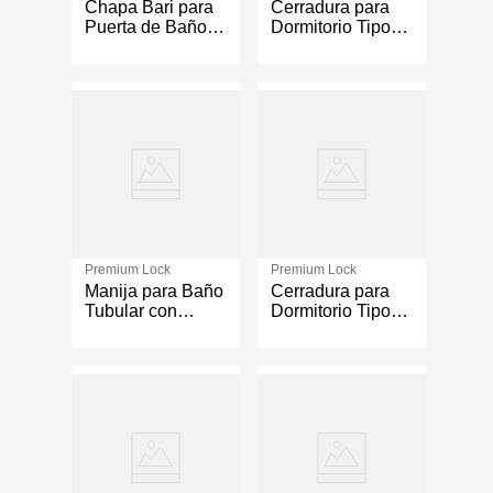
Chapa Bari para
Cerradura para
Puerta de Baño
Dormitorio Tipo
Negro
Pomo Varios
Colores
Premium Lock
Premium Lock
Manija para Baño
Cerradura para
Tubular con
Dormitorio Tipo
Acabado Negro
Manija Génova
Mate y Seguro
Color Negro
Interior