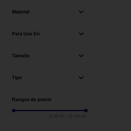
Naranja
(
1
)
Amarillo
(
1
)
Material
Plástico
(
1
)
Para Uso En
Multisuperficies
(
2
)
Plástico Y Tela
(
1
)
Tamaño
Parrilla
(
1
)
Pequeño
(
2
)
Tipo
Desinfectanes De
(
2
)
Especialidad
Rangos de precio
Limpiadores Multiusos
(
1
)
Q 48.00
–
Q 140.00