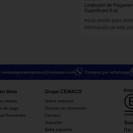
Limpiador de Pegamen
Superficies 8 oz
Inicia sesión para most
información de este pr
cemacoparaempresas@cemaco.com
Compra por whatsapp
en línea
Grupo CEMACO
 en tienda
Sobre nosotros
s de pago
Deseas ser proveedor
as frecuentes
Cemaco
Juguetón
Sus
Bebé juguetón
Reci