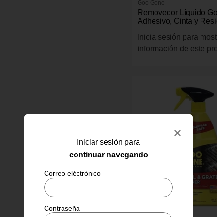
Goo Gone
Removedor Líquido G
Adhesivo, Cinta y Res
Poder Cítrico 4 Oz
Inicia sesión para most
información de este pr
Iniciar sesión para
continuar navegando