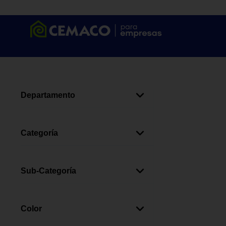
Departamento
Limpieza Y Lavandería
(
6
)
Categoría
Limpieza Del Hogar
(
6
)
Sub-Categoría
Limpiadores Multiusos
(
5
)
Desinfectantes De Piso
(
1
)
Color