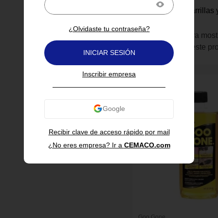
Goo Gone
Limpiador de Parrillas
710 Ml
¿Olvidaste tu contraseña?
Inicia sesión para most
información de este pr
INICIAR SESIÓN
Inscribir empresa
Recibir clave de acceso rápido por mail
¿No eres empresa? Ir a
CEMACO.com
Goo Gone