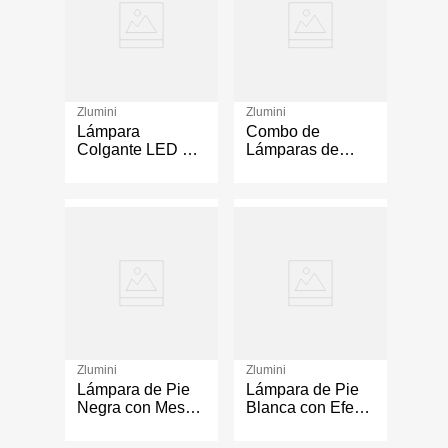
Zlumini
Zlumini
Lámpara
Combo de
Colgante LED de
Lámparas de
4 Aros Luz Cálida
Techo de 3 Luces
de 3000K en
en Níquel
Color Negro
Satinado
Zlumini
Zlumini
Lámpara de Pie
Lámpara de Pie
Negra con Mesa
Blanca con Efecto
Integrada y Base
Madera para
E27 60W
Bombillo E27 de