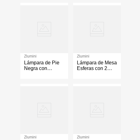
hasta 60W
Zlumini
Zlumini
Lámpara de Pie
Lámpara de Mesa
Negra con
Esferas con 2
Acabado Efecto
Luces Base E14
Bronce para
de 5 W Color
Bombillo E27 Y
Negro
40W
Zlumini
Zlumini