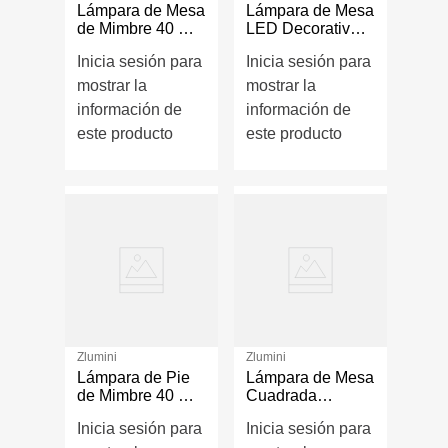
Lámpara de Mesa
Lámpara de Mesa
de Mimbre 40 W
LED Decorativa
Color Negro y
de 8 W 3000 K
Inicia sesión para
Inicia sesión para
Natural
Color Negro con
Dorado
mostrar la
mostrar la
información de
información de
este producto
este producto
Zlumini
Zlumini
Lámpara de Pie
Lámpara de Mesa
de Mimbre 40 W
Cuadrada
Color Negro y
Wengue con
Inicia sesión para
Inicia sesión para
Natural
Pantalla Blanca