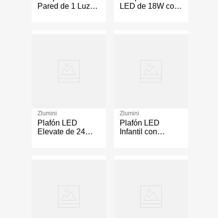
Pared de 1 Luz
LED de 18W con
con Base E27 de
Luz Cálida de
hasta 60 W en
3000K en Color
Acabado Bronce
Negro
Antiguo
Zlumini
Zlumini
Plafón LED
Plafón LED
Elevate de 24W
Infantil con
con Diseño
Diseño de
Redondo en
Corazón con Luz
Color Negro
Integrada en
Color Blanco