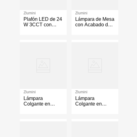
Zlumini
Zlumini
Plafón LED de 24
Lámpara de Mesa
W 3CCT con
con Acabado de
Acabado Níquel
Níquel Satinado
Satinado
de 40W
Zlumini
Zlumini
Lámpara
Lámpara
Colgante en
Colgante en
Mimbre de 1 Luz
Mimbre de 3
de 40W en Color
Luces de 40W en
Negro
Color Negro