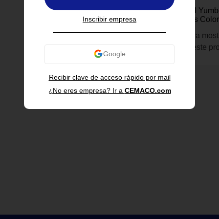
Yumbox
Lonchera Infantil Yum
Inscribir empresa
Compartimientos Color
Inicia sesión para most
información de este pr
Recibir clave de acceso rápido por mail
¿No eres empresa? Ir a
CEMACO.com