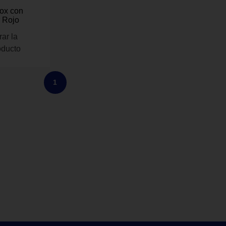
box con
 Rojo
rar la
oducto
1