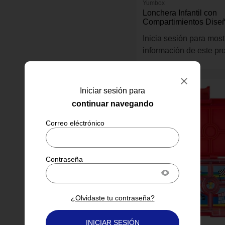
Yumbox
Lonchera Infantil con
Compartimientos Diseñ
Color Rosado
Inicia sesión para most
información de este pr
Iniciar sesión para
continuar navegando
¿Olvidaste tu contraseña?
INICIAR SESIÓN