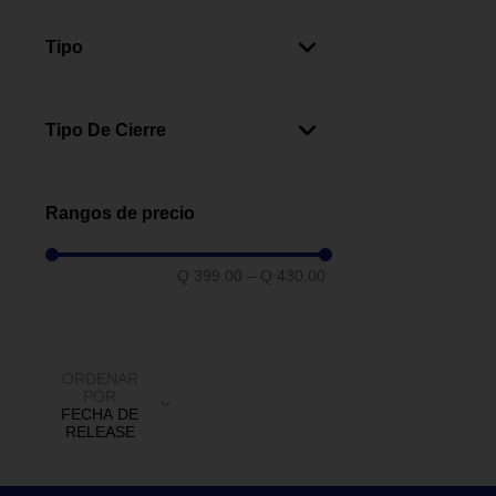
Regreso A Clases
(
3
)
Tipo
Hielera Rígida
(
3
)
Tipo De Cierre
Clip
(
3
)
Rangos de precio
Q 399.00
–
Q 430.00
ORDENAR
POR
FECHA DE
RELEASE