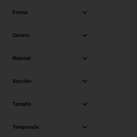
Rosado
(
1
)
Rojo
(
1
)
Forma
Azul
(
1
)
Rectangular
(
3
)
Género
Mujer
(
2
)
Hombre
(
1
)
Material
Plástico
(
3
)
Sección
Niños
(
3
)
Tamaño
Pequeño
(
2
)
Mediano
(
1
)
Temporada