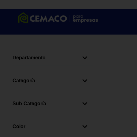
Departamento
Organización
(
3
)
Categoría
Organizadores De Cocina
(
3
)
Sub-Categoría
Loncheras
(
3
)
Color