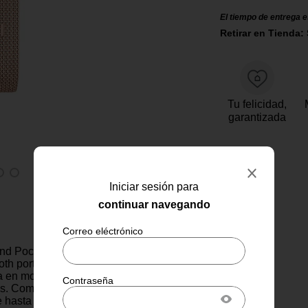
El tiempo de entrega e
Retirar en Tienda: 
Tu felicidad,
garantizada
Iniciar sesión para
continuar navegando
nd Pocket 5 W gris es un
oth portátil ideal para quienes
 en movimiento sin
. Compacto y ligero, este
e hasta 10 horas de