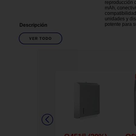
reproducción c
mAh, conectivi
compatibilida
unidades y dis
potente para s
Descripción
lo hace resiste
para actividade
VER TODO
Además incorp
llamadas mano
con asa de aga
Con salida de
equilibrada, es
espacios peq
aventuras diar
Inalámbrico
Conexión
No
Conexión Wifi
Rosado
Descripción De Color
49