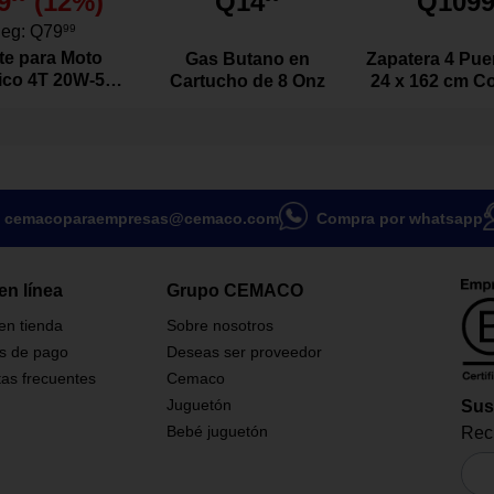
9
(
12
%)
Q14
Q109
o 5 W para sonido claro y
eg:
Q79
99
mAh 10 h.
te para Moto
Gas Butano en
Zapatera 4 Puer
uencia: 100 Hz – 20 kHz para
tico 4T 20W-50
Cartucho de 8 Onz
24 x 162 cm Co
ta de graves y agudos.
vo de 1 Litro
o True Wireless (TWS)
ra emparejar dos bocinas.
uetooth 5.4 para conexión
le con smartphones o tablets.
de transmisión de hasta 25 m.
cemacoparaempresas@cemaco.com
Compra por whatsapp
en línea
Grupo CEMACO
 en tienda
Sobre nosotros
s de pago
Deseas ser proveedor
as frecuentes
Cemaco
Juguetón
Sus
Bebé juguetón
Reci