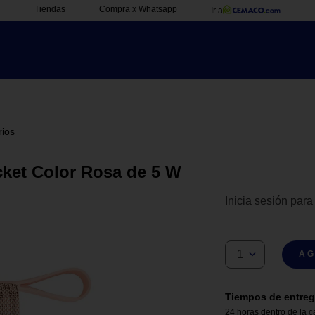
Tiendas
Compra x Whatsapp
Ir a
rios
cket Color Rosa de 5 W
Inicia sesión para
1
AG
Tiempos de entreg
24 horas dentro de la c