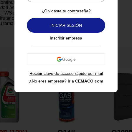
ontinua con su batería de 1000
dad estable Bluetooth 5.4 y
¿Olvidaste tu contraseña?
d TWS para emparejar dos
frutar de sonido estéreo
u tamaño. Su certificación IP67
INICIAR SESIÓN
nte al agua y polvo, perfecto
s al aire libre, picnics o viajes.
Inscribir empresa
ora micrófono integrado para
s libres y su diseño moderno
rre lo hace cómodo de llevar.
 5 W y respuesta sonora
También te puede interesar
 ideal para uso diario,
ueños y como compañero de
ias.
Recibir clave de acceso rápido por mail
¿No eres empresa? Ir a
CEMACO.com
99
99