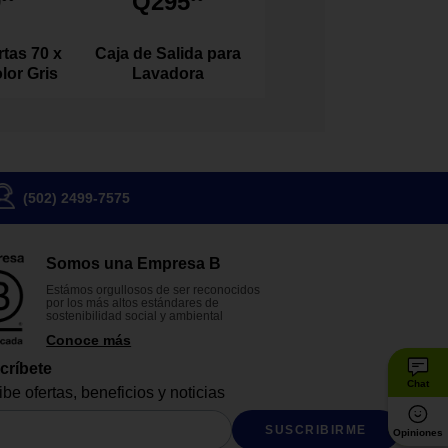
9
Q295
tas 70 x
Caja de Salida para
lor Gris
Lavadora
(502) 2499-7575
Somos una Empresa B
Estámos orgullosos de ser reconocidos
por los más altos estándares de
sostenibilidad social y ambiental
Conoce más
críbete
Chat
be ofertas, beneficios y noticias
SUSCRIBIRME
Opiniones