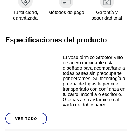
Tu felicidad,
Métodos de pago
Garantía y
garantizada
seguridad total
Especificaciones del producto
El vaso térmico Streeter Ville
de acero inoxidable está
diseñado para acompañarte a
todas partes sin preocuparte
por derrames. Su tecnología a
prueba de fugas te permite
transportarlo con confianza en
tu carro, mochila o escritorio.
Gracias a su aislamiento al
vacío de doble pared,
mantiene tus bebidas frías por
hasta 29 horas, ideal para
Descripción
VER TODO
jornadas prolongadas. La tapa
multifunción te brinda la