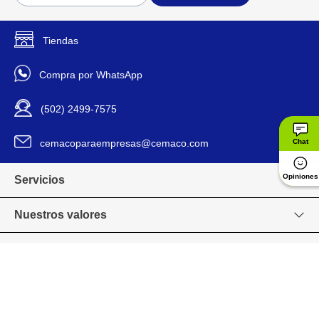
Aislamiento al vacío.
Tapa multifunción con o sin
Detalles del Producto
pajilla.
Tiendas
A prueba de fugas con tapa
cerrada.
Diseño portátil y resistente.
Compra por WhatsApp
(502) 2499-7575
14 x 27 cm
Dimensiones
cemacoparaempresas@cemaco.com
Chat
Mantiene frío hasta 29 h
Duración Térmica
Opiniones
Servicios
Contigo
Marca
Nuestros valores
2204454
Modelo
Venta en línea
Si
Térmico
Grupo CEMACO
lavarlo con esponja suave
Recomendación De
para evitar rayones.
Uso