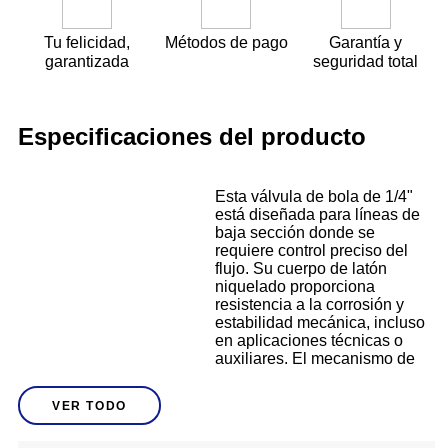
Tu felicidad,
Métodos de pago
Garantía y
garantizada
seguridad total
Especificaciones del producto
Esta válvula de bola de 1/4"
está diseñada para líneas de
baja sección donde se
requiere control preciso del
flujo. Su cuerpo de latón
niquelado proporciona
resistencia a la corrosión y
estabilidad mecánica, incluso
en aplicaciones técnicas o
auxiliares. El mecanismo de
bola interna permite un cierre
Descripción
hermético confiable con un
VER TODO
giro rápido de 1/4 de vuelta.
Gracias a su tamaño