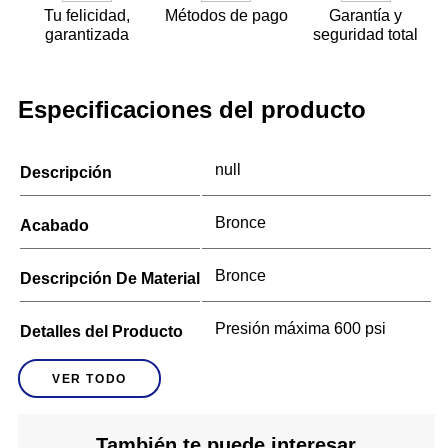
Tu felicidad,
Métodos de pago
Garantía y
garantizada
seguridad total
Especificaciones del producto
null
Descripción
Bronce
Acabado
Bronce
Descripción De Material
Presión máxima 600 psi
Detalles del Producto
VER TODO
1 plg
Dimensiones
B&k Industries
Marca
También te puede interesar