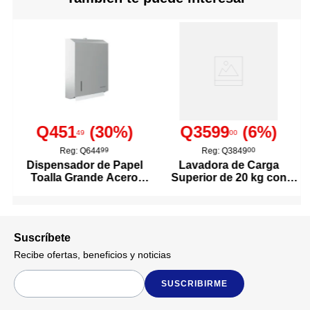
4337143
Modelo
Cemento
Para Uso En
Bola
Tipo
Q451
(
30
%)
Q3599
(
6
%)
49
00
212721
Código SKU
Reg:
Q644
99
Reg:
Q3849
00
Dispensador de Papel
Lavadora de Carga
Toalla Grande Acero
Superior de 20 kg con
Inoxidable
Agitador Color Blanco
Suscríbete
Recibe ofertas, beneficios y noticias
SUSCRIBIRME