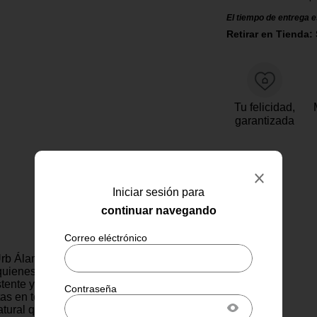
El tiempo de entrega e
Retirar en Tienda: 
Tu felicidad,
garantizada
Iniciar sesión para
continuar navegando
rb Álamo de 18 x 122 cm es
 quienes buscan un acabado
tente y fácil de mantener. Su
as en tono álamo claro ofrece
atural que aporta luminosidad y