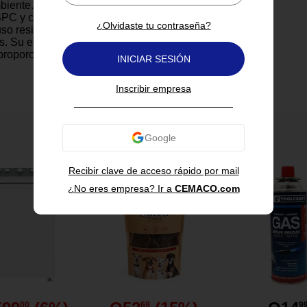
biente. Gracias a su
PC y capa de uso de 0.3 mm,
¿Olvidaste tu contraseña?
uso residencial en habitaciones,
os. Su espesor de 6.5 mm con
proporciona confort al caminar
INICIAR SESIÓN
 aislación acústica.
s espacios con estilo, calidez y
Inscribir empresa
También te puede interesar
Recibir clave de acceso rápido por mail
¿No eres empresa? Ir a
CEMACO.com
 SPC con espesor de 5 mm más
erpad integrado.
adera en tono álamo claro con
s y acabado mate.
 122 cm ideal para lograr una
argada y moderna.
00
69
9