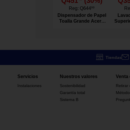
Q451
(
30
%)
Q3
Resistencia al
áreas residenc
Reg:
Q644
99
Re
Cada caja cubr
Dispensador de Papel
Lavad
planeación del
Toalla Grande Acero
Superi
Inoxidable
Agitad
Alto: 18 cm
Dimensiones
Ancho: 122 c
Urban
Diseño / Estilo
Tiendas
Doméstico
Ideal Para
Servicios
Nuestros valores
Venta 
Pietano
Marca
Instalaciones
Sostenibilidad
Retirar
Garantía total
Método
6521-1
Sistema B
Pregunt
Modelo
Interior
Para Uso En