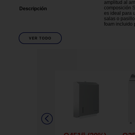
amplitud al am
composición S
Descripción
es ideal para 
salas o pasill
foam incluido 
y ayuda con la
¡Transforma tu
VER TODO
funcionalidad!
Mate
Acabado
10
Cantidad de Piezas
Café
Descripción De Color
Fabricado en
1.5 mm de und
Diseño tipo m
vetas realista
Medida de 18 x
Detalles del Producto
apariencia al
49