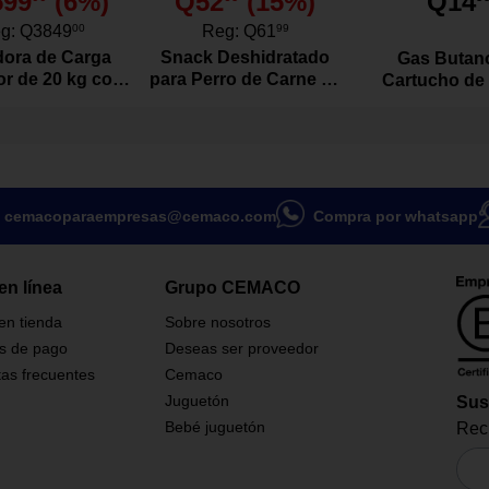
599
(
6
%)
Q52
(
15
%)
Q14
 agua y a la abrasión, apto para
iales o comerciales.
g:
Q3849
00
Reg:
Q61
99
e 2.22 m², facilitando la
ora de Carga
Snack Deshidratado
Gas Butan
 proyecto.
or de 20 kg con
para Perro de Carne de
Cartucho de
or Color Blanco
Res Natural 100
Gramos
m
cemacoparaempresas@cemaco.com
Compra por whatsapp
en línea
Grupo CEMACO
 en tienda
Sobre nosotros
s de pago
Deseas ser proveedor
as frecuentes
Cemaco
Juguetón
Sus
Bebé juguetón
Reci