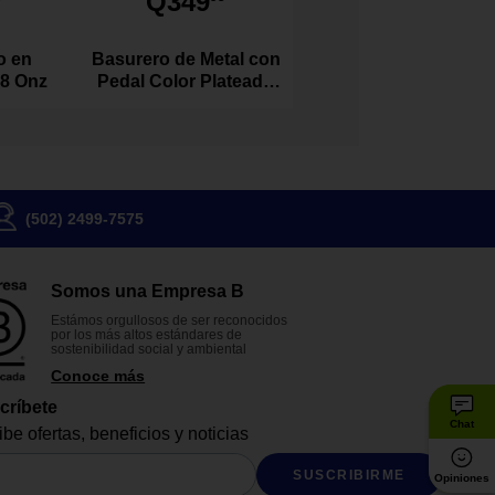
Q349
o en
Basurero de Metal con
 8 Onz
Pedal Color Plateado
de 20 Litros
(502) 2499-7575
Somos una Empresa B
Estámos orgullosos de ser reconocidos
por los más altos estándares de
sostenibilidad social y ambiental
Conoce más
críbete
Chat
be ofertas, beneficios y noticias
SUSCRIBIRME
Opiniones