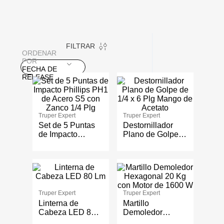
FILTRAR
ORDENAR
POR
FECHA DE
RELEASE
Truper Expert
Truper Expert
Set de 5 Puntas
Destornillador
de Impacto
Plano de Golpe
Phillips PH1 de
de 1/4 x 6 Plg
Acero S5 con
Mango de Acetato
Zanco 1/4 Plg
Truper Expert
Truper Expert
Linterna de
Martillo
Cabeza LED 80
Demoledor
Lm
Hexagonal 20 Kg