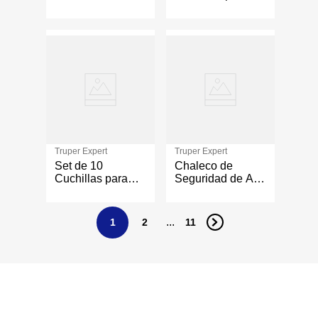
Mm Magnético
Cutter de Acero
SK2 de 25 mm
Truper Expert
Truper Expert
Set de 10
Chaleco de
Cuchillas para
Seguridad de Alta
Cutter de Acero
Visibilidad Talla G
SK2 de 9 mm
...
1
2
11