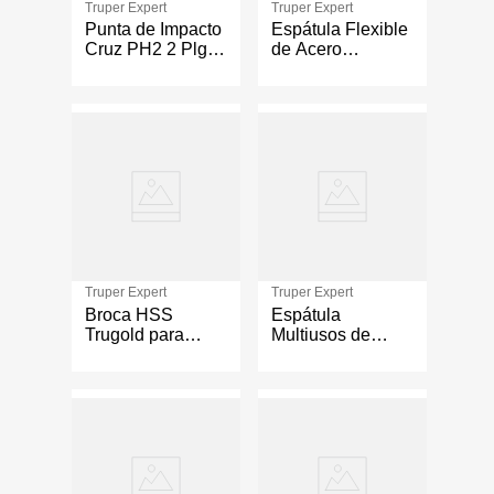
Truper Expert
Truper Expert
Punta de Impacto
Espátula Flexible
Cruz PH2 2 Plg
de Acero
5U
Inoxidable con
Mango Comfort
Grip de 5 plg
Truper Expert
Truper Expert
Broca HSS
Espátula
Trugold para
Multiusos de
Metal de 9/64 Plg
Acero Inoxidable
de 2 1/2 plg