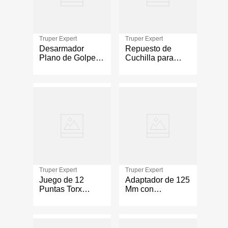
Truper Expert
Truper Expert
Desarmador
Repuesto de
Plano de Golpe
Cuchilla para
de 3/8 x 10 plg
Cortador de
Azulejo 10 Mm
Truper Expert
Truper Expert
Juego de 12
Adaptador de 125
Puntas Torx
Mm con
Combinadas con
Magnético de
Seguro
Cambio Rápido