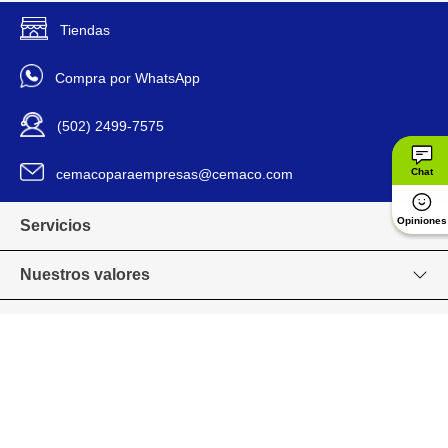
Royal Heritage
Marca
Tiendas
2802029741
Compra por WhatsApp
Modelo
(502) 2499-7575
1199255
Código SKU
cemacoparaempresas@cemaco.com
Chat
Opiniones
Servicios
Nuestros valores
Venta en línea
Grupo CEMACO