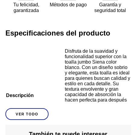
Tu felicidad,
Métodos de pago
Garantía y
garantizada
seguridad total
Especificaciones del producto
Disfruta de la suavidad y
funcionalidad superior con la
toalla jumbo Siena color
blanco. Con un diseño sobrio
y elegante, esta toalla es ideal
para quienes buscan calidad y
estilo en cada detalle. Su
textura envolvente y gran
capacidad de absorción la
Descripción
hacen perfecta para después
de la ducha o para crear un
ambiente tipo spa en casa. El
VER TODO
color blanco transmite
limpieza y combina con
cualquier decoración.
¡Convierte tu rutina de baño
También te puede interesar