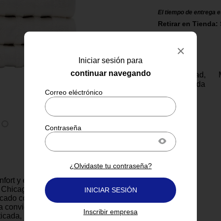
El tiempo de entrega e
Retirar en Tienda: 
Iniciar sesión para
continuar navegando
Tu felicidad,
garantizada
¿Olvidaste tu contraseña?
nfort y elegancia que ofrece la
 Chicago color blanco y beige.
INICIAR SESIÓN
cado con líneas beige sobre
a convierte en una pieza
Inscribir empresa
sticada, perfecta para