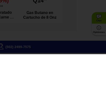
5
%)
Q14
1
99
ratado
Gas Butano en
Carne de
Cartucho de 8 Onz
Chat
l 100
s
Opiniones
(502) 2499-7575
Somos una Empresa B
Estámos orgullosos de ser reconocidos
por los más altos estándares de
sostenibilidad social y ambiental
Conoce más
críbete
be ofertas, beneficios y noticias
SUSCRIBIRME