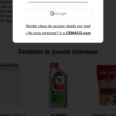
baños con decoración neutra o
orada en algodón de excelente
tiza absorción, suavidad y
deal para quienes buscan
sin dejar de lado el buen gusto.
ño un espacio más acogedor y
Recibir clave de acceso rápido por mail
¿No eres empresa? Ir a
CEMACO.com
También te puede interesar
neas beige
de alta calidad que
a textura suave, confortable y
ontacto con la piel.
0 GSM que ofrece excelente
absorción, mayor volumen y
 de mayor calidad.
st con fibras de baja torsión
00
99
69