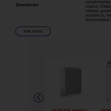
complementar 
Descripción
clásica. Elab
calidad, garan
resistencia. I
funcionalidad 
¡Haz de tu ba
armonioso!
VER TODO
1
Cantidad de Piezas
Blanco con lí
Descripción De Color
Algodón
Descripción De Material
100% algodón 
proporciona un
agradable al c
Gramaje de 60
capacidad de 
una sensación
Tejido Low Twi
49