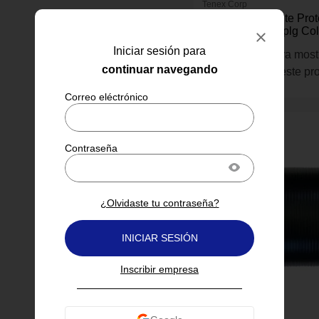
Tenex Corp
Pie Antideslizante Prot
Pisos Duros 27 plg Col
Transparente
Iniciar sesión para
Inicia sesión para most
continuar navegando
información de este pr
¿Olvidaste tu contraseña?
INICIAR SESIÓN
Inscribir empresa