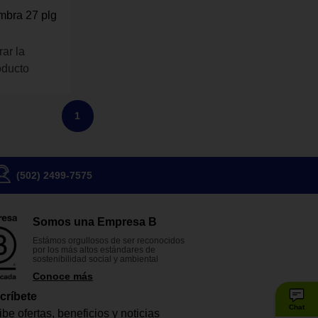
ombra 27 plg
rar la
oducto
1
(502) 2499-7575
Somos una Empresa B
Estámos orgullosos de ser reconocidos
por los más altos estándares de
sostenibilidad social y ambiental
Conoce más
críbete
Chat
be ofertas, beneficios y noticias