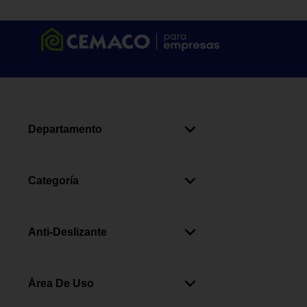
Departamento
Alfombras
(
3
)
Categoría
Antideslizantes
(
2
)
Protectores De Alfombra
(
1
)
Anti-Deslizante
Si
(
2
)
Área De Uso