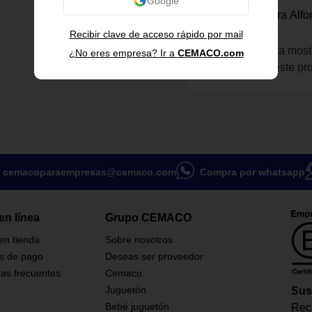
Tenex Corp
Pie Protector para Alf
Alta Resistencia
Recibir clave de acceso rápido por mail
Inicia sesión para most
¿No eres empresa? Ir a
CEMACO.com
información de este pr
cemacoparaempresas@cemaco.com
Compra por whatsapp
en línea
Grupo CEMACO
 en tienda
Sobre nosotros
s de pago
Deseas ser proveedor
as frecuentes
Cemaco
Juguetón
Sus
Bebé juguetón
Reci