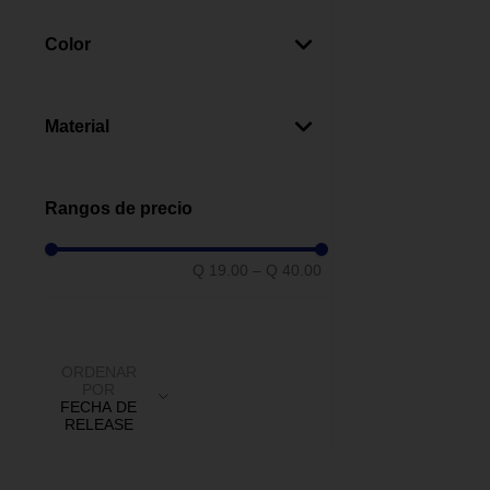
Interior
(
2
)
Color
Transparente
(
2
)
Negro
(
1
)
Material
Plástico
(
3
)
Rangos de precio
Q 19.00
–
Q 40.00
ORDENAR
POR
FECHA DE
RELEASE