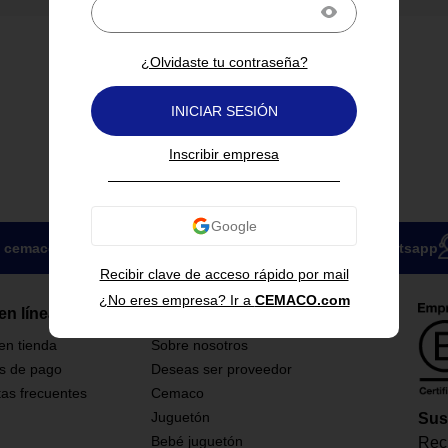
¿Olvidaste tu contraseña?
INICIAR SESIÓN
Inscribir empresa
cemacoparaempresas@cemaco.com
Compra por whatsapp
Recibir clave de acceso rápido por mail
¿No eres empresa? Ir a
CEMACO.com
en línea
Grupo CEMACO
 en tienda
Sobre nosotros
s de pago
Deseas ser proveedor
as frecuentes
Cemaco
Juguetón
Sus
Bebé juguetón
Reci