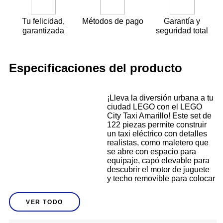
Tu felicidad,
Métodos de pago
Garantía y
garantizada
seguridad total
Especificaciones del producto
¡Lleva la diversión urbana a tu
ciudad LEGO con el LEGO
City Taxi Amarillo! Este set de
122 piezas permite construir
un taxi eléctrico con detalles
realistas, como maletero que
se abre con espacio para
equipaje, capó elevable para
descubrir el motor de juguete
y techo removible para colocar
al conductor y al turista.
Descripción
Incluye 2 minifiguras con
VER TODO
accesorios para crear historias
auténticas de viajes y