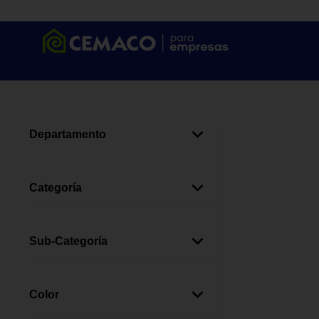
Departamento
Juguetes
(
2
)
Categoría
Juegos De Exterior
(
2
)
Sub-Categoría
Lanzadores
(
2
)
Color