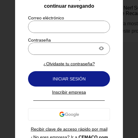
Supersoaker
continuar navegando
Pistola de Agua Nerf 
Mini Dunk Fill de Rec
Inicia sesión para most
información de este pr
¿Olvidaste tu contraseña?
INICIAR SESIÓN
Inscribir empresa
Recibir clave de acceso rápido por mail
¿No eres empresa? Ir a
CEMACO.com