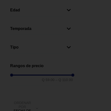
Naranja
(
2
)
Azul
(
1
)
Edad
Amarillo
(
1
)
8-10 Años
(
2
)
11-13 Años
(
2
)
Temporada
Verano
(
1
)
Tipo
Lanzadores De Agua
(
2
)
Rangos de precio
Q 59.00
–
Q 110.00
ORDENAR
POR
FECHA DE