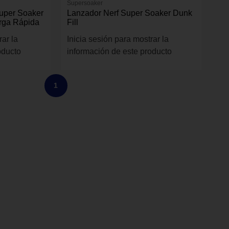
Supersoaker
Super Soaker
Lanzador Nerf Super Soaker Dunk
arga Rápida
Fill
rar la
Inicia sesión para mostrar la
oducto
información de este producto
1