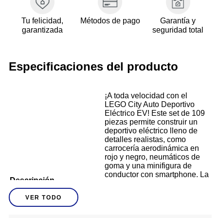
Tu felicidad,
Métodos de pago
Garantía y
garantizada
seguridad total
Especificaciones del producto
¡A toda velocidad con el
LEGO City Auto Deportivo
Eléctrico EV! Este set de 109
piezas permite construir un
deportivo eléctrico lleno de
detalles realistas, como
carrocería aerodinámica en
rojo y negro, neumáticos de
goma y una minifigura de
conductor con smartphone. La
Descripción
parte trasera se abre para
descubrir la batería de juguete
VER TODO
y poner al piloto al volante,
dando lugar a emocionantes