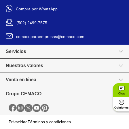
SW0990CR
Modelo
Compra por WhatsApp
Spray
Presentación
(502) 2499-7575
1196538
Código SKU
cemacoparaempresas@cemaco.com
Servicios
Nuestros valores
Venta en línea
Grupo CEMACO
Chat
Opiniones
Privacidad
Términos y condiciones