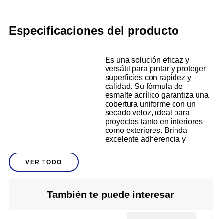
Especificaciones del producto
Es una solución eficaz y
versátil para pintar y proteger
superficies con rapidez y
calidad. Su fórmula de
esmalte acrílico garantiza una
cobertura uniforme con un
secado veloz, ideal para
proyectos tanto en interiores
como exteriores. Brinda
excelente adherencia y
resistencia al desgaste,
Descripción
humedad y corrosión. Perfecto
VER TODO
para aplicar sobre metal,
madera, plástico, entre otros
materiales. Su presentación
en aerosol facilita un uso
También te puede interesar
limpio y controlado, logrando
acabados duraderos. Ideal
para trabajos de