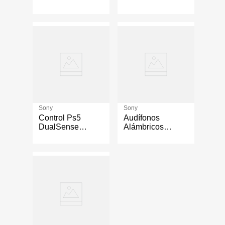
Inalámbrico Rojo
Inalámbrico Azul
Volcánico
Cromado
Sony
Sony
Control Ps5
Audífonos
DualSense
Alámbricos
Inalámbrico Color
Internos MDR-
Perla
E9LP con
Conexión 3.5 mm
Color Negro