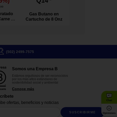
5
%)
Q14
1
99
ratado
Gas Butano en
Carne de
Cartucho de 8 Onz
l 100
s
(502) 2499-7575
Somos una Empresa B
Estámos orgullosos de ser reconocidos
por los más altos estándares de
sostenibilidad social y ambiental
Conoce más
críbete
Chat
be ofertas, beneficios y noticias
SUSCRIBIRME
Opiniones