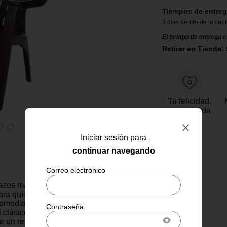
Tiempos de entreg
3 días dentro de la capi
El tiempo de entrega e
Retirar en Tienda: 
Tu felicidad,
garantizada
Iniciar sesión para
continuar navegando
razos madera sándalo es la
ara quienes buscan estilo,
comodidad en una sola pieza.
l clásico diseño Adirondack,
ce un respaldo alto, asiento