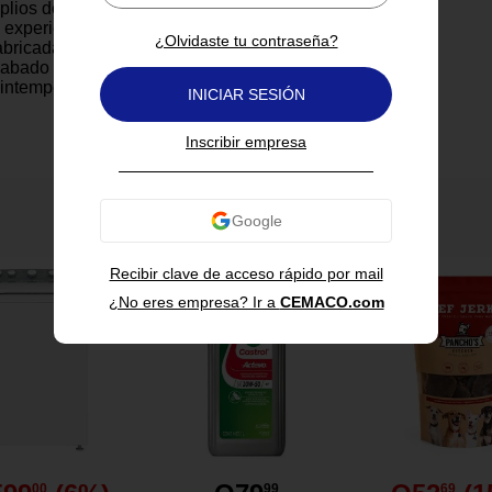
mplios descansabrazos,
 experiencia de descanso
¿Olvidaste tu contraseña?
abricada en plástico de alta
cabado tipo madera, es
 intemperie y perfecta para su
INICIAR SESIÓN
s, terrazas, patios o balcones
se con el tiempo. Su estructura
Inscribir empresa
l de limpiar y apilable, lo que
acenamiento eficiente. Disfruta
tural en tu hogar con esta
ional silla.
También te puede interesar
lástico de alta resistencia, con
Recibir clave de acceso rápido por mail
madera sándalo
¿No eres empresa? Ir a
CEMACO.com
mico estilo Adirondack, con
y asiento inclinado
nsabrazos, que brindan mayor
oporte
ra y resistente a la intemperie,
riores e interiores
fácil almacenamiento,
spacio
00
99
69