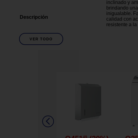
inclinado y a
brindando una
inigualable. F
Descripción
calidad con a
resistente a la
uso en jardine
sin deteriorar
VER TODO
es ligera, fáci
permite un alm
de un toque na
elegante y func
Fabricada en p
acabado tipo 
Diseño ergonó
respaldo alto 
Amplios desca
Detalles del Producto
comodidad y s
Estructura lige
ideal para exte
Apilable para 
optimizando e
49