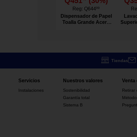
Q451
(
30
%)
Q3
Madera Sanda
Descripción De Color
Reg:
Q644
99
Re
Dispensador de Papel
Lavad
1
Cantidad de Piezas
Toalla Grande Acero
Superi
Inoxidable
Agitad
Prima Union
Marca
HACIENDA
Modelo
Tiendas
Sillas
Tipo
Servicios
Nuestros valores
Venta 
85x62x86 cm
Dimensiones
Instalaciones
Sostenibilidad
Retirar
Garantía total
Método
976475
Código SKU
Sistema B
Pregunt
Pensada para 
descanso, esta
jardines, terr
sociales inter