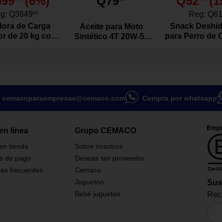
599
(
6
%)
Q79
Q52
(
1
lo
g:
Q3849
00
Reg:
Q6
ora de Carga
Snack Deshid
Aceite para Moto
or de 20 kg con
para Perro de 
Sintético 4T 20W-50
or Color Blanco
Res Natura
Actevo de 1 Litro
Gramo
cemacoparaempresas@cemaco.com
Compra por whatsapp
en línea
Grupo CEMACO
 en tienda
Sobre nosotros
s de pago
Deseas ser proveedor
as frecuentes
Cemaco
Juguetón
Sus
crear espacios cómodos de
Bebé juguetón
Reci
 silla con brazos es ideal para
azas, patios, balcones o áreas
iores. Su diseño tipo Adirondack