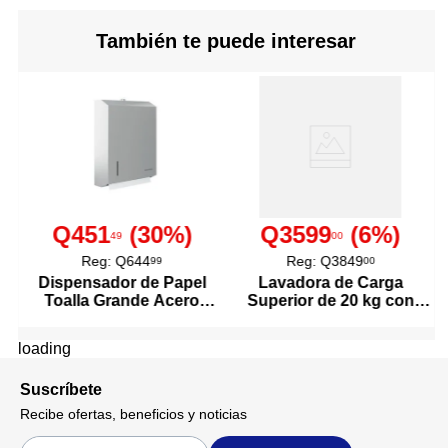
También te puede interesar
Q451
(
30
%)
Q3599
(
6
%)
49
00
Reg:
Q644
Reg:
Q3849
99
00
Dispensador de Papel
Lavadora de Carga
Toalla Grande Acero
Superior de 20 kg con
Inoxidable
Agitador Color Blanco
loading
Suscríbete
Recibe ofertas, beneficios y noticias