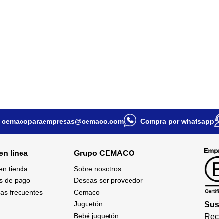
cemacoparaempresas@cemaco.com
Compra por whatsapp
en línea
Grupo CEMACO
 en tienda
Sobre nosotros
s de pago
Deseas ser proveedor
as frecuentes
Cemaco
Juguetón
Sus
Bebé juguetón
Reci