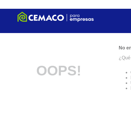
No en
¿Qué 
OOPS!