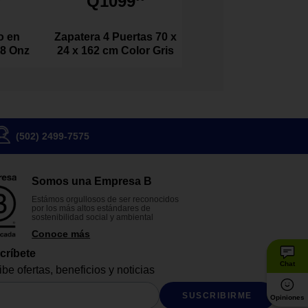
Q1099
o en
Zapatera 4 Puertas 70 x
 8 Onz
24 x 162 cm Color Gris
(502) 2499-7575
Somos una Empresa B
Estámos orgullosos de ser reconocidos
por los más altos estándares de
sostenibilidad social y ambiental
Conoce más
críbete
Chat
be ofertas, beneficios y noticias
SUSCRIBIRME
Opiniones