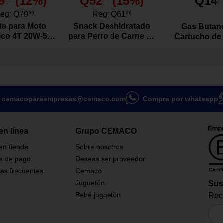
9
(
12
%)
Q52
(
15
%)
Q14
ar con distintos niveles de
cias a sus tres bandas de
eg:
Q79
99
Reg:
Q61
99
era, media y fuerte.
te para Moto
Snack Deshidratado
Gas Butan
dad durante los ejercicios
tico 4T 20W-50
para Perro de Carne de
Cartucho de
la elástica antideslizante que
vo de 1 Litro
Res Natural 100
bandas se enrollen o se
Gramos
rtalecer glúteos, piernas y core
entrenamiento funcional, fitness,
la resistente diseñado para
cemacoparaempresas@cemaco.com
Compra por whatsapp
frecuente manteniendo su
comodidad.
andas de resistencia y una
 de transporte para guardarlas y
en línea
Grupo CEMACO
mente.
 en tienda
Sobre nosotros
s de pago
Deseas ser proveedor
as frecuentes
Cemaco
Juguetón
Sus
Bebé juguetón
Reci