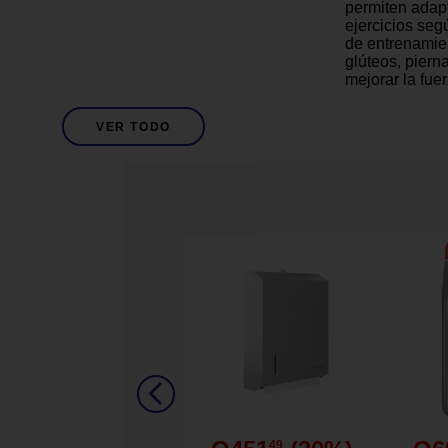
permiten adapt
ejercicios segú
de entrenamien
glúteos, piern
mejorar la fue
rutinas de fit
yoga, pilates 
VER TODO
tela elástica 
Descripción
estabilidad du
que las bandas
mientras entre
ejercicio con 
Además, su mat
forma y elasti
El set incluye
facilita guarda
clases o utili
convirtiéndola
mantener una r
cualquier lugar
Fitness
Deporte
49