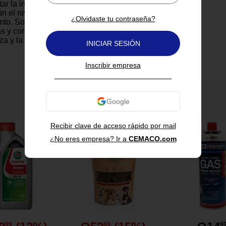
ar la intensidad de los
n el nivel del usuario o el tipo
¿Olvidaste tu contraseña?
to. Son ideales para trabajar
as y core, así como para
rza y la activación muscular en
INICIAR SESIÓN
ness, entrenamiento funcional,
o rehabilitación. Su diseño de
Inscribir empresa
antideslizante proporciona mayor
rante los movimientos, evitando
 se enrollen o se deslicen
nas. Esto permite realizar cada
También te puede interesar
mayor control y seguridad.
erial resistente mantiene su
cidad incluso con uso frecuente.
Recibir clave de acceso rápido por mail
 una bolsa de transporte que
¿No eres empresa? Ir a
CEMACO.com
rlas y llevarlas al gimnasio, a
zarlas cómodamente en casa,
s en un accesorio práctico para
utina de ejercicio completa en
.
99
69
9