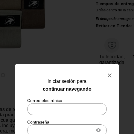
Tiempos de entreg
3 días dentro de la capi
El tiempo de entrega e
Retirar en Tienda:
Tu felicidad,
garantizada
Iniciar sesión para
continuar navegando
as de resistencia de tela es
a práctica y versátil para
cualquier rutina de
 Incluye tres niveles de
gera, media y fuerte) que