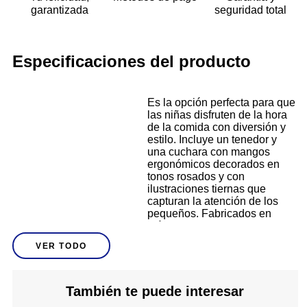
garantizada
seguridad total
Especificaciones del producto
Es la opción perfecta para que
las niñas disfruten de la hora
de la comida con diversión y
estilo. Incluye un tenedor y
una cuchara con mangos
ergonómicos decorados en
tonos rosados y con
ilustraciones tiernas que
capturan la atención de los
pequeños. Fabricados en
plástico duradero y libre de
BPA, ofrecen seguridad y
VER TODO
resistencia en cada uso. Sus
bordes redondeados están
diseñados para proteger las
encías delicadas, haciéndolos
También te puede interesar
Descripción
ideales para las primeras