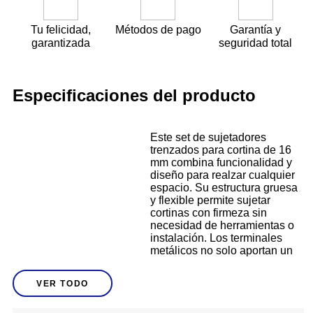
Tu felicidad,
Métodos de pago
Garantía y
garantizada
seguridad total
Especificaciones del producto
Este set de sujetadores
trenzados para cortina de 16
mm combina funcionalidad y
diseño para realzar cualquier
espacio. Su estructura gruesa
y flexible permite sujetar
cortinas con firmeza sin
necesidad de herramientas o
instalación. Los terminales
metálicos no solo aportan un
toque moderno, sino que
Descripción
aseguran mayor durabilidad
VER TODO
del accesorio. Perfectos para
cortinas pesadas o livianas,