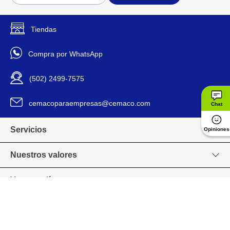
surtidos para mayor
versatilidad decorativa.
Tiendas
Viva
Marca
Compra por WhatsApp
2024716002
Modelo
(502) 2499-7575
1164856
Código SKU
cemacoparaempresas@cemaco.com
Chat
Servicios
Opiniones
Nuestros valores
Venta en línea
Grupo CEMACO