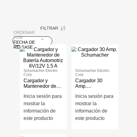
FILTRAR
ORDENAR
POR
FECHA DE
RELEASE
Schumacher Electric
Schumacher Electric
Corp
Corp
Cargador y
Cargador 30
Mantenedor de
Amp.
Batería
Schumacher
Inicia sesión para
Inicia sesión para
Automotriz
6V/12V 1.5 A
mostrar la
mostrar la
información de
información de
este producto
este producto