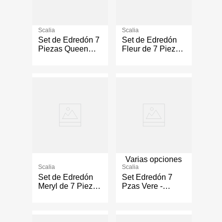
Scalia
Scalia
Set de Edredón 7
Set de Edredón
Piezas Queen
Fleur de 7 Piezas
Diseño Baldiv
Tamaño King
Color Lila
Diseño Floral
Suave
Varias opciones
Scalia
Scalia
Set de Edredón
Set Edredón 7
Meryl de 7 Piezas
Pzas Vere -
Tamaño Queen
Varios Tamaños
Diseño Floral
Rosado