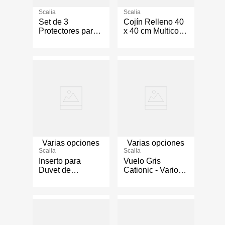
Scalia
Scalia
Set de 3
Cojín Relleno 40
Protectores para
x 40 cm Multicolor
Sofá Acolchados
Diseños Surtidos
para 1, 2 y 3
Plazas Color
Café
Varias opciones
Varias opciones
Scalia
Scalia
Inserto para
Vuelo Gris
Duvet de
Cationic - Varios
Microfibra Blanco
Tamaños
- Varios Tamaños