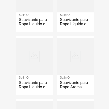
Satin Q
Satin Q
Suavizante para
Suavizante para
Ropa Líquido con
Ropa Líquido con
Perlas de Aroma
Perlas de Aroma
Dulce Caricia 8
Finos Detalles 8
Litros
Litros
Satin Q
Satin Q
Suavizante para
Suavizante para
Ropa Líquido con
Ropa Aroma
Aroma Frescura
Floral 5 Gal
Primaveral 8
Litros