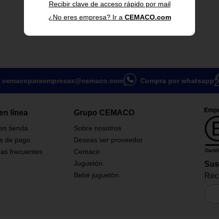
Recibir clave de acceso rápido por mail
¿No eres empresa? Ir a
CEMACO.com
cemacoparaempresas@cemaco.com
Compra por whatsapp
en línea
Grupo CEMACO
 en tienda
Sobre nosotros
s de pago
Deseas ser proveedor
as frecuentes
Cemaco
Juguetón
Sus
Bebé juguetón
Reci