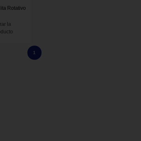
ita Rotativo
rar la
oducto
1