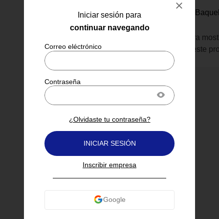
Satco
Socket Y Doble Baquel
Iniciar sesión para
- Satco
continuar navegando
Inicia sesión para most
información de este pr
¿Olvidaste tu contraseña?
INICIAR SESIÓN
Inscribir empresa