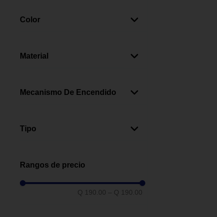
E27
(
1
)
Color
Blanco
(
1
)
Material
Plástico
(
1
)
Mecanismo De Encendido
Switch
(
1
)
Tipo
Para Reflector Doble
(
1
)
Rangos de precio
Q 190.00
–
Q 190.00