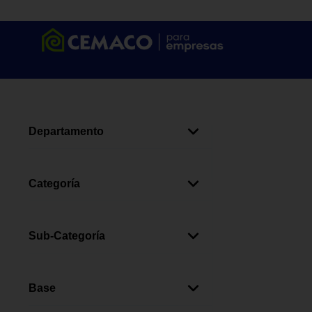
Departamento
Iluminación
(
1
)
Categoría
Iluminación De Interior
(
1
)
Sub-Categoría
Plafoneras Y Sockets
(
1
)
Base