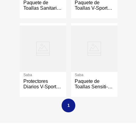
Paquete de
Paquete de
Toallas Sanitarias
Toallas V-Sport
Buenas Noches
Ultradelgada
Extra 12
Larga 12
Unidades
Unidades
Saba
Saba
Protectores
Paquete de
Diarios V-Sport
Toallas Sensiti-V
Ultradelgados 28
Ultradelgada
Unidades
Nocturna 10
Unidades
1