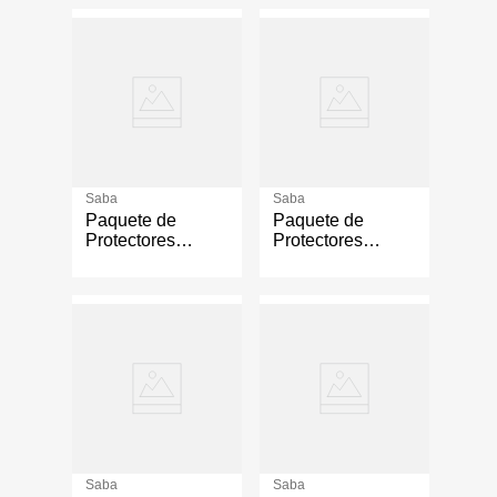
Saba
Saba
Paquete de
Paquete de
Protectores
Protectores
Diarios 40
Diarios 16
Unidades Sensiti-
Unidades
V
Delicate
Saba
Saba