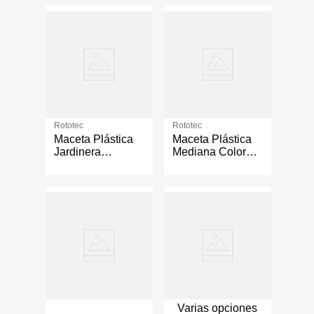
Rototec
Rototec
Maceta Plástica
Maceta Plástica
Jardinera
Mediana Color
Pequeña 52x11
Terracota de 30 x
cm
13 cm
Varias opciones