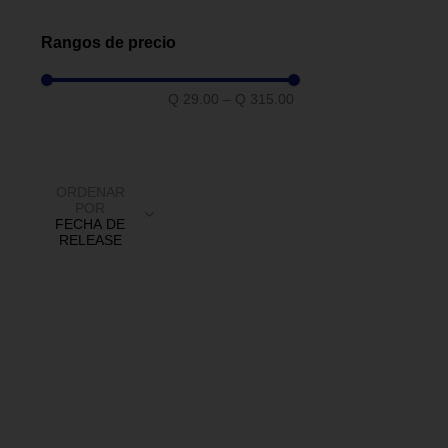
Gorro
(
19
)
Moñas
(
11
)
Rangos de precio
Diademas
(
7
)
Saquitos Gruesos
(
5
)
Q 29.00
–
Q 315.00
Saquitos Delgados
(
3
)
Listones
(
2
)
ORDENAR
POR
FECHA DE
RELEASE