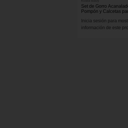
Koala Baby
Set de Gorro Acanalad
Pompón y Calcetas pa
Color Rosado
Inicia sesión para most
información de este pr