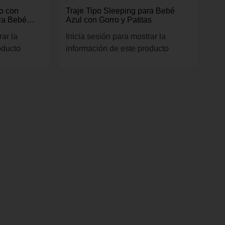
-
o con
Traje Tipo Sleeping para Bebé
ra Bebé
Azul con Gorro y Patitas
rar la
Inicia sesión para mostrar la
oducto
información de este producto