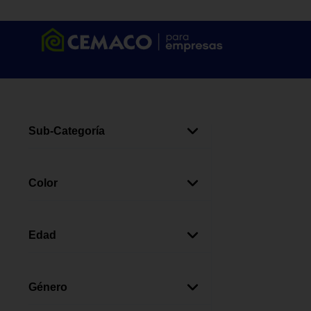
Sub-Categoría
Diademas, Listones Y
(
22
)
Ganchos
Color
Gorros
(
20
)
Multicolor
(
13
)
Saquitos Para Dormir
(
13
)
Rosado
(
11
)
Edad
Sombrillas
(
9
)
Blanco
(
6
)
Guantes
(
3
)
0-12 Meses
(
23
)
Azul
(
6
)
0+ Meses
(
11
)
Género
Verde
(
4
)
1-2 Años
(
5
)
Beige
(
3
)