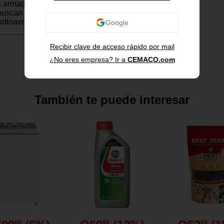
e armado envolvente. Perfecto
uscan relajarse y disfrutar de
ndinavos.
Recibir clave de acceso rápido por mail
 embarcadero en Noruega
¿No eres empresa? Ir a
CEMACO.com
 calidad
 antirreflejos
También te puede interesar
m
00
99
69