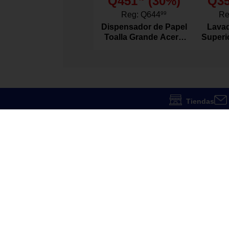
Q451
(
30
%)
Q3
1043343
Código SKU
Reg:
Q644
99
Re
Dispensador de Papel
Lavad
Toalla Grande Acero
Superi
Inoxidable
Agitad
Tiendas
Servicios
Nuestros valores
Venta 
Instalaciones
Sostenibilidad
Retirar
Garantía total
Método
Sistema B
Pregunt