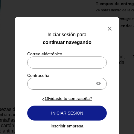
Tiempos de entreg
24 horas dentro de la c
El tiempo de entrega e
Retirar en Tienda: 
Iniciar sesión para
continuar navegando
Tu felicidad,
garantizada
¿Olvidaste tu contraseña?
ezas de 1000 piezas presenta
INICIAR SESIÓN
embarcadero en Noruega,
ntañas y aguas cristalinas.
cartón de alta calidad y una
Inscribir empresa
 antirreflejos, ofrece una