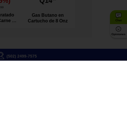
5
%)
Q14
1
99
ratado
Gas Butano en
Carne de
Cartucho de 8 Onz
Chat
l 100
s
Opiniones
(502) 2499-7575
Somos una Empresa B
Estámos orgullosos de ser reconocidos
por los más altos estándares de
sostenibilidad social y ambiental
Conoce más
críbete
be ofertas, beneficios y noticias
SUSCRIBIRME