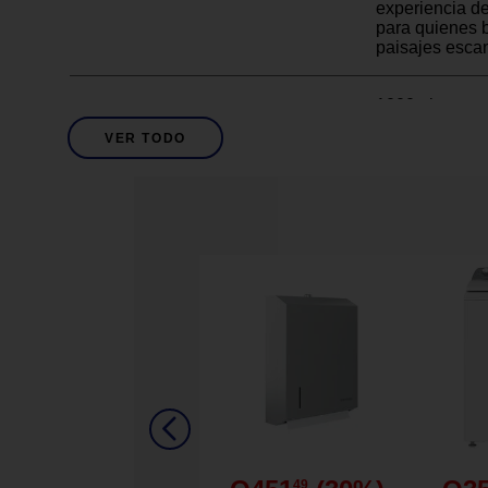
experiencia d
para quienes b
paisajes esca
1000 piezas
Imagen de un
Detalles del Producto
VER TODO
Cartón de alta
Superficie mate
1000 Piezas
Cantidad de Piezas
Brio
Marca
Largo: 68.5 c
Ancho: 50 cm
Dimensiones
Alto: 0.2 cm
26489
Modelo
49