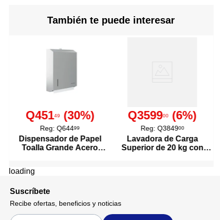
También te puede interesar
Q451
(
30
%)
Q3599
(
6
%)
49
00
Reg:
Q644
Reg:
Q3849
99
00
Dispensador de Papel
Lavadora de Carga
Toalla Grande Acero
Superior de 20 kg con
Inoxidable
Agitador Color Blanco
loading
Suscríbete
Recibe ofertas, beneficios y noticias