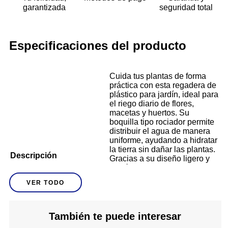
garantizada
seguridad total
Especificaciones del producto
Cuida tus plantas de forma
práctica con esta regadera de
plástico para jardín, ideal para
el riego diario de flores,
macetas y huertos. Su
boquilla tipo rociador permite
distribuir el agua de manera
uniforme, ayudando a hidratar
la tierra sin dañar las plantas.
Descripción
Gracias a su diseño ligero y
su cómoda asa superior,
ofrece un manejo sencillo y
VER TODO
seguro durante el uso.
Perfecta para jardines, patios
o interiores, esta regadera es
una herramienta funcional que
También te puede interesar
facilita el cuidado de tus