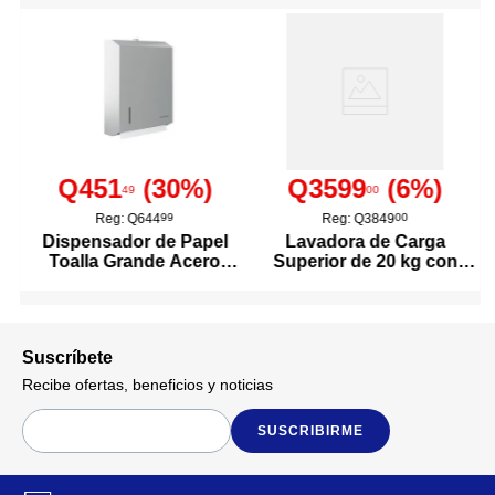
plantas y áreas verdes
No
Boquilla Ajustable
8 L
Capacidad
Q451
(
30
%)
Q3599
(
6
%)
Fabricada en plástico
49
00
resistente al desgaste.
Reg:
Q644
99
Reg:
Q3849
00
Diseño ergonómico con doble
Dispensador de Papel
Lavadora de Carga
asa para mejor control.
Toalla Grande Acero
Superior de 20 kg con
Boquilla tipo aspersor
Detalles del Producto
Inoxidable
Agitador Color Blanco
desmontable para riego
uniforme.
Fácil de llenar y limpiar.
Ligera para facilitar su
Suscríbete
transporte.
Recibe ofertas, beneficios y noticias
Living Accents
Marca
SUSCRIBIRME
7031810
Modelo