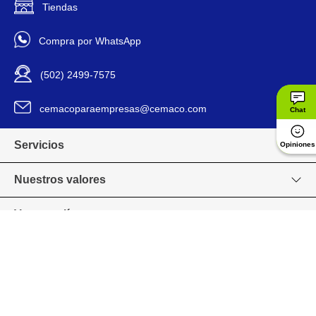
Tiendas
Doméstico
Para Uso
Compra por WhatsApp
1183753
Código SKU
(502) 2499-7575
cemacoparaempresas@cemaco.com
Chat
Servicios
Opiniones
Nuestros valores
Venta en línea
Grupo CEMACO