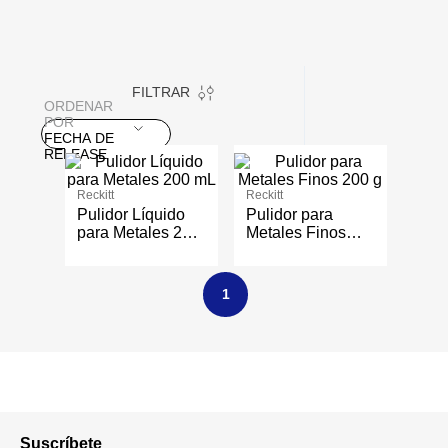
FILTRAR
ORDENAR
POR
FECHA DE
RELEASE
Reckitt
Reckitt
Pulidor Líquido
Pulidor para
para Metales 200
Metales Finos
mL
200 g
1
Suscríbete