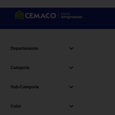
Departamento
Autos Y Motos
(
21
)
Categoría
Accesorios Para Autos
(
13
)
Repuestos De Autos
(
2
)
Sub-Categoría
Iluminación
(
2
)
Tapones Y Tuercas Para
(
3
)
Accesorios Para Motos
(
2
)
Llantas
Color
Seguridad
(
1
)
Portaplacas
(
3
)
Herramientas
(
1
)