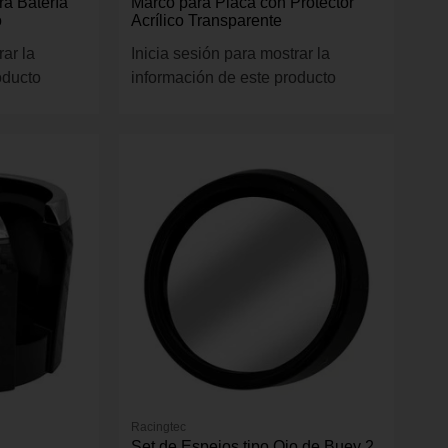
ra Batería
Marco para Placa con Protector
o
Acrílico Transparente
rar la
Inicia sesión para mostrar la
oducto
información de este producto
Racingtec
Set de Espejos tipo Ojo de Buey 2