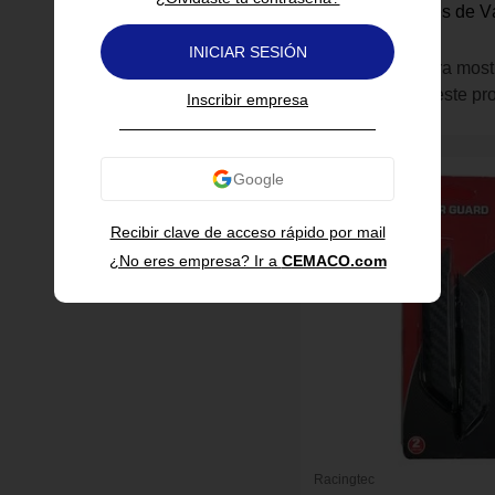
Set de 4 Tapones de V
Rocket Rojo
INICIAR SESIÓN
Inicia sesión para most
información de este pr
Inscribir empresa
Recibir clave de acceso rápido por mail
¿No eres empresa? Ir a
CEMACO.com
Racingtec