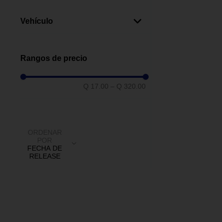
Halógeno
(
2
)
Lagarto
(
1
)
Vehículo
H7
(
1
)
Cubre Volantes Sencillos
(
1
)
Autos
(
15
)
Bombillas Luz Frontal
(
1
)
Motos
(
3
)
Rangos de precio
Q 17.00
–
Q 320.00
ORDENAR
POR
FECHA DE
RELEASE