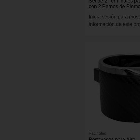
Set de 2 Terminales pa
con 2 Pernos de Plom
Inicia sesión para most
información de este pr
Racingtec
Portavasos para Aire