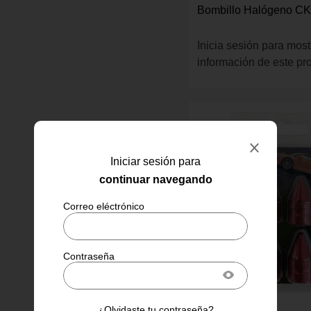
Bombillo Halógeno CK
Inicia sesión para most
información de este pr
Iniciar sesión para
continuar navegando
Racingtec
¿Olvidaste tu contraseña?