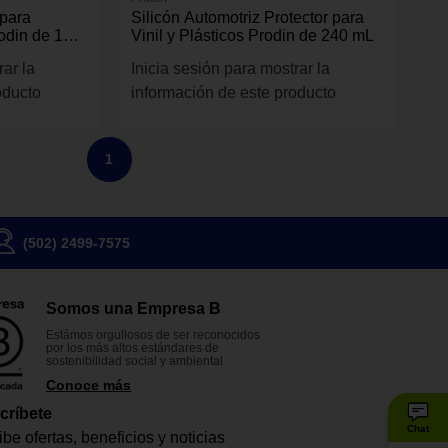
 para
Silicón Automotriz Protector para
odin de 12
Vinil y Plásticos Prodin de 240 mL
rar la
Inicia sesión para mostrar la
oducto
información de este producto
1
(502) 2499-7575
Somos una Empresa B
Estámos orgullosos de ser reconocidos
por los más altos estándares de
sostenibilidad social y ambiental
Conoce más
críbete
Chat
be ofertas, beneficios y noticias