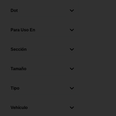
Transparente
(
1
)
Pegamentos
(
1
)
Gris
(
1
)
Dot
Dot 4
(
1
)
Dot 3
(
1
)
Para Uso En
Vinilo
(
1
)
Plástico
(
1
)
Sección
Metal
(
1
)
Automotriz
(
4
)
Gasolina
(
1
)
Tamaño
Diesel
(
1
)
Cuero
(
1
)
Pequeño
(
1
)
Tipo
Tratamiento
(
2
)
Silicón En Spray
(
1
)
Vehículo
Epóxico
(
1
)