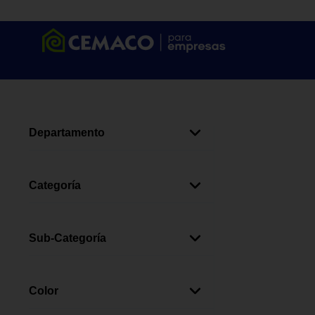
Departamento
Autos Y Motos
(
6
)
Categoría
Mantenimiento
(
4
)
Pegamentos, Selladores Y
(
2
)
Sub-Categoría
Silicones
Líquidos De Freno
(
2
)
Aditivos
(
2
)
Color
Silicones
(
1
)