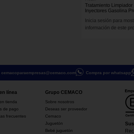
Tratamiento Limpiador
Inyectores Gasolina Pr
oz
Inicia sesión para most
información de este pr
cemacoparaempresas@cemaco.com
Compra por whatsapp
en línea
Grupo CEMACO
 en tienda
Sobre nosotros
s de pago
Deseas ser proveedor
as frecuentes
Cemaco
Juguetón
Sus
Bebé juguetón
Reci