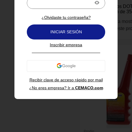
Prodin
Líquido de Frenos DO
Universal Prodin de 35
¿Olvidaste tu contraseña?
Inicia sesión para most
información de este pr
INICIAR SESIÓN
Inscribir empresa
Recibir clave de acceso rápido por mail
¿No eres empresa? Ir a
CEMACO.com
Prodin