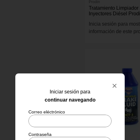
Prodin
Tratamiento Limpiador
Inyectores Diésel Prod
Inicia sesión para most
información de este pr
Iniciar sesión para
continuar navegando