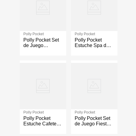
Polly Pocket
Polly Pocket
Polly Pocket Set
Polly Pocket
de Juego
Estuche Spa de
Compacto
Poodle con
Pijamada de
Accesorios
Búho
Polly Pocket
Polly Pocket
Polly Pocket
Polly Pocket Set
Estuche Cafetería
de Juego Fiesta
de Erizo
Disco Fashion
Reveal