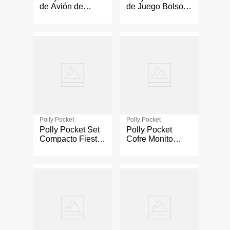
de Avión de
de Juego Bolso
Gatito con
Bahía Mágica
Accesorios
Polly Pocket
Polly Pocket
Polly Pocket Set
Polly Pocket
Compacto Fiesta
Cofre Monito
de Piñata
Tropical con Casa
Unicornio
y Accesorios