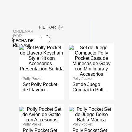
FILTRAR
ORDENAR
POR
FECHA DE
RELEASE
Polly Pocket
Polly Pocket
Set Polly Pocket
Set de Juego
de Llavero
Compacto Polly
Keychain Style
Pocket Casa de
Kit con
Muñecas de Gaby
Accesorios -
con Minifigura y
Presentación
Accesorios
Surtida
Polly Pocket
Polly Pocket
Polly Pocket Set
Polly Pocket Set