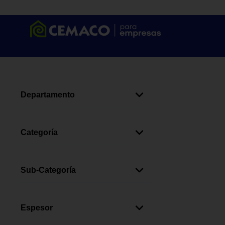
Departamento
Materiales De Construcción
(
4
)
Categoría
Tablayeso Y Accesorios
(
4
)
Sub-Categoría
Planchas De Fibrocemento
(
4
)
Espesor