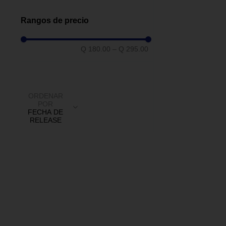
8 mm
(
1
)
6 mm
(
1
)
Rangos de precio
25 mm
(
1
)
20 mm
(
1
)
Q 180.00
–
Q 295.00
17 mm
(
1
)
14 mm
(
1
)
12 mm
(
1
)
ORDENAR
10 mm
(
1
)
POR
FECHA DE
RELEASE