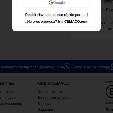
Varias opcio
Plycem
Plystone 4X8 Plg - Pl
Tamaños
Recibir clave de acceso rápido por mail
¿No eres empresa? Ir a
CEMACO.com
Inicia sesión para most
información de este pr
cemacoparaempresas@cemaco.com
Compra por whatsapp
en línea
Grupo CEMACO
 en tienda
Sobre nosotros
s de pago
Deseas ser proveedor
as frecuentes
Cemaco
Juguetón
Sus