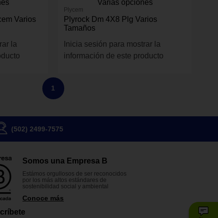
nes
Varias opciones
Plycem
ycem Varios
Plyrock Dm 4X8 Plg Varios
Tamaños
rar la
Inicia sesión para mostrar la
oducto
información de este producto
1
(502) 2499-7575
Somos una Empresa B
Estámos orgullosos de ser reconocidos
por los más altos estándares de
sostenibilidad social y ambiental
Conoce más
críbete