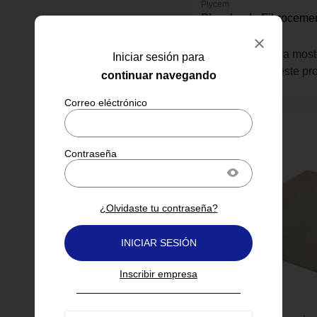
Plycem
Plancha de Fibrocemen
de 4x8x8 mm
Inicia sesión para most
Iniciar sesión para
información de este pr
continuar navegando
¿Olvidaste tu contraseña?
INICIAR SESIÓN
Inscribir empresa