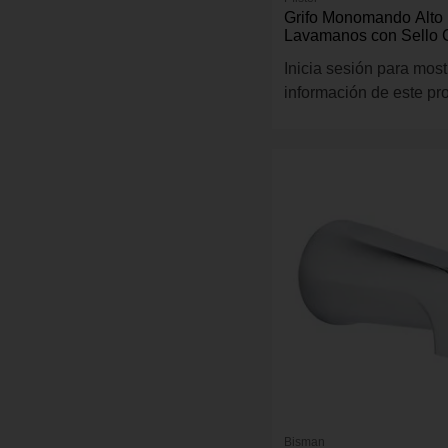
Grifo Monomando Alto
Lavamanos con Sello 
Antigoteo Acabado en 
Inicia sesión para most
Cepillado
información de este pr
Bisman