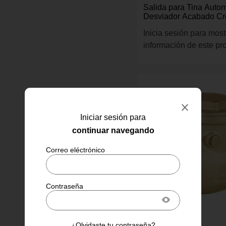
Salida para Tina Auto
Desviador Acabado C
1/2 plg
Inicia sesión para most
información de este pr
Iniciar sesión para
continuar navegando
Foset
¿Olvidaste tu contraseña?