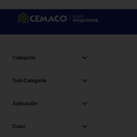
Categoría
Tuberías Y Accesorios
(
445
)
Grifería
(
307
)
Sub-Categoría
Sanitarios
(
176
)
Grifos Y Mezcladoras Para
(
136
Válvulas
(
137
)
Lavamanos
)
Aplicación
Bombas De Agua
(
94
)
Accesorios De Pvc
(
128
)
Lavatrastos Y Pilas
(
82
)
Transferencia
(
29
)
Accesorios Galvanizados
(
126
)
Cabezas De Ducha
(
79
)
Extracción
(
12
)
Color
Accesorios Y Repuestos De
(
99
)
Calentadores De Agua
(
77
)
Circulación
(
4
)
Sanitarios