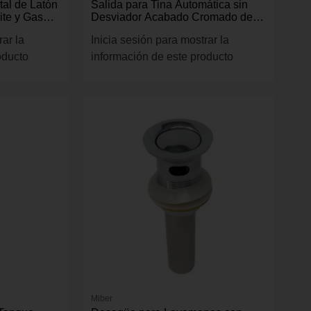
tal de Latón
Salida para Tina Automática sin
ite y Gas
Desviador Acabado Cromado de
1/2 Plg
rar la
Inicia sesión para mostrar la
oducto
información de este producto
Miber