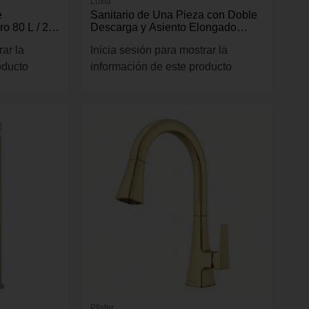
Luxia
e
Sanitario de Una Pieza con Doble
o 80 L / 21
Descarga y Asiento Elongado
Color Blanco
rar la
Inicia sesión para mostrar la
oducto
información de este producto
Pfister