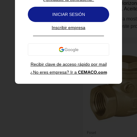
Válvula Check Horizon
1 plg para Agua, Aceit
WOG
INICIAR SESIÓN
Inicia sesión para most
información de este pr
Inscribir empresa
Recibir clave de acceso rápido por mail
¿No eres empresa? Ir a
CEMACO.com
Foset