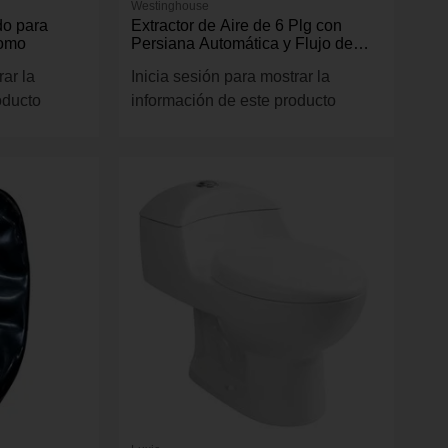
Westinghouse
o para
Extractor de Aire de 6 Plg con
romo
Persiana Automática y Flujo de
280 m³/h para Techo y Pared
rar la
Inicia sesión para mostrar la
Blanco
oducto
información de este producto