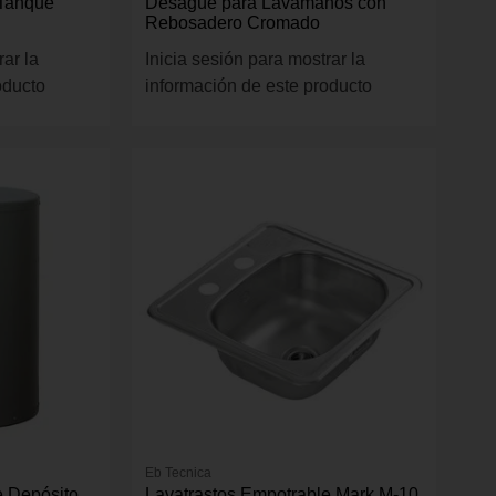
 Tanque
Desagüe para Lavamanos con
Rebosadero Cromado
rar la
Inicia sesión para mostrar la
oducto
información de este producto
Eb Tecnica
e Depósito
Lavatrastos Empotrable Mark M-10