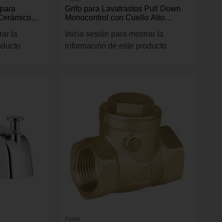
 para
Grifo para Lavatrastos Pull Down
Cerámico
Monocontrol con Cuello Alto
Niquel
Giratorio 360° en Acero Satinado
rar la
Inicia sesión para mostrar la
Color Dorado
oducto
información de este producto
Foset