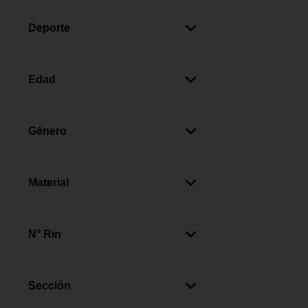
Multicolor
(
3
)
Deporte
Ciclismo
(
3
)
Edad
13+ Años
(
3
)
Género
Unisex
(
3
)
Material
Aluminio
(
3
)
N° Rin
27.5
(
3
)
Sección