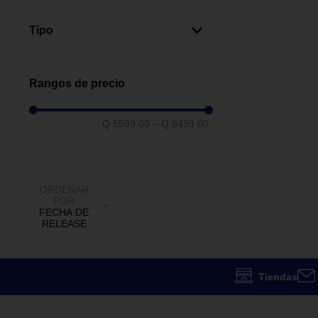
Juguetes
(
3
)
Tipo
Urbana
(
3
)
Montaña
(
3
)
Rangos de precio
Q 5599.00
–
Q 6499.00
ORDENAR
POR
FECHA DE
RELEASE
Tiendas