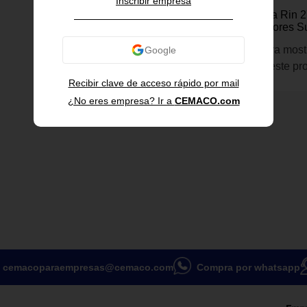
Inscribir empresa
Pine Wood
Bicicleta de Ruta Rin 
de Aluminio Colores Su
Inicia sesión para most
información de este pr
Recibir clave de acceso rápido por mail
¿No eres empresa? Ir a
CEMACO.com
cemacoparaempresas@cemaco.com
Compra por whatsapp