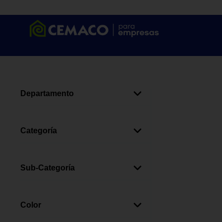
Departamento
Deportes
(
3
)
Categoría
Equipamiento Deportivo
(
3
)
Sub-Categoría
Bicicletas
(
3
)
Color