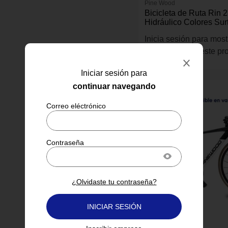
Pine Wood
Bicicleta de Ruta Rin 
Hidráulico Colores Sur
Inicia sesión para most
información de este pr
Iniciar sesión para
continuar navegando
¿Olvidaste tu contraseña?
INICIAR SESIÓN