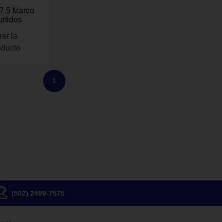
27.5 Marco
rtidos
rar la
oducto
1
(502) 2499-7575