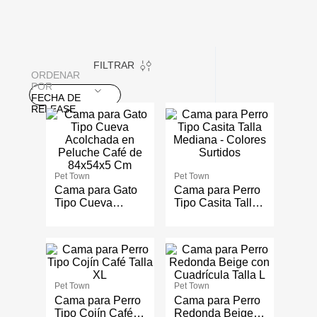
FILTRAR
ORDENAR
POR
FECHA DE
RELEASE
Pet Town
Pet Town
Cama para Gato
Cama para Perro
Tipo Cueva
Tipo Casita Talla
Acolchada en
Mediana -
Peluche Café de
Colores Surtidos
84x54x5 Cm
Pet Town
Pet Town
Cama para Perro
Cama para Perro
Tipo Cojín Café
Redonda Beige