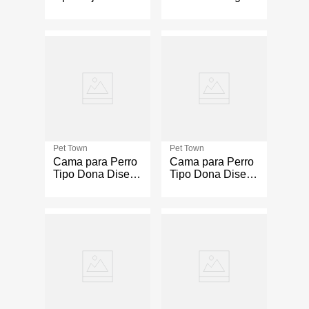
Talla XL
con Cuadrícula
Talla L
Pet Town
Pet Town
Cama para Perro
Cama para Perro
Tipo Dona Diseño
Tipo Dona Diseño
Cuadros Azul
Cuadros Rojo y
Talla M
Beige Talla S