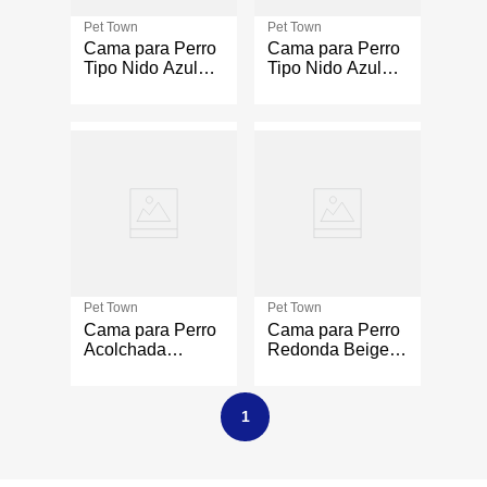
Pet Town
Pet Town
Cama para Perro
Cama para Perro
Tipo Nido Azul
Tipo Nido Azul
Talla S 20x19 Plg
Talla L 33x31 Plg
Pet Town
Pet Town
Cama para Perro
Cama para Perro
Acolchada
Redonda Beige
Clásica
con Cuadrícula
Cuadriculada
Talla S
Café Talla S de
1
45x50x15 Cm