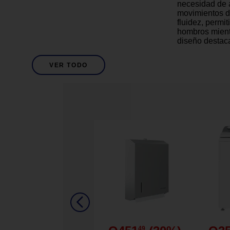
necesidad de a
movimientos de
fluidez, permit
hombros mientr
diseño destaca
antideslizante
mantengan fir
Descripción
VER TODO
durante postu
presencia de s
livianas, son 
llevar en tu m
entrenar en cu
Guatemala con
con materiales
inversión ideal
entrenamiento
definición mus
ergonómico y 
Fitness
Deporte
Negro
Descripción De Color
49