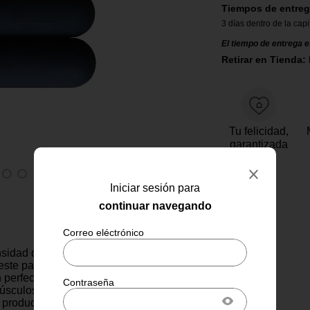
Tiempos de entreg
3 días dentro de la capi
El tiempo de entrega e
Retirar en Tienda:
Tu felicidad,
garantizada
Iniciar sesión para
continuar navegando
nsidad de tus sesiones de
este par de pesas de yoga de 1
n perfecta para quienes buscan
úsculos de forma sutil y
 producto resuelve la