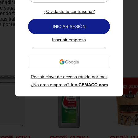
ñadir resistencia a los
 yoga y pilates sin sacrificar la
¿Olvidaste tu contraseña?
iendo fortalecer brazos y
as trabajas en tu equilibrio. Su
 por una superficie
INICIAR SESIÓN
 que asegura que las pesas se
mes en tus manos, incluso
Inscribir empresa
ras complejas o cuando hay
udor. Al ser compactas y
extremadamente fáciles de
aleta deportiva, permitiéndote
También te puede interesar
alquier parque o estudio de
 total comodidad. Fabricadas
 duraderos, estas pesas son la
Recibir clave de acceso rápido por mail
 para elevar tu nivel de
¿No eres empresa? Ir a
CEMACO.com
 diario, logrando una mayor
cular con un equipo
de alta gama.
00
99
69