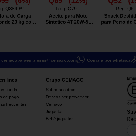
599
(
6
%)
Q69
(
12
%)
Q52
(
1
e Caucho
g:
Q3849
00
Reg:
Q79
99
Reg:
Q6
ora de Carga
Aceite para Moto
Snack Deshid
or de 20 kg con
Sintético 4T 20W-50
para Perro de 
a complementar prácticas de
or Color Blanco
Actevo de 1 Litro
Res Natura
 añadiendo resistencia
Gramo
 acabado antideslizante que
agarre cómodo y seguro durante
 materiales de alta calidad
cemacoparaempresas@cemaco.com
Compra por whatsapp
 desgaste por uso constante.
mica que se adapta
a las manos para evitar la
r.
en línea
Grupo CEMACO
jorar la fuerza la flexibilidad y
n rutinas funcionales.
 en tienda
Sobre nosotros
o y ligero que facilita su
s de pago
Deseas ser proveedor
to a casa como al gimnasio.
as frecuentes
Cemaco
Juguetón
Sus
Bebé juguetón
Reci