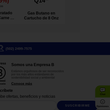
5
%)
Q14
1
99
ratado
Gas Butano en
Carne de
Cartucho de 8 Onz
l 100
s
(502) 2499-7575
Somos una Empresa B
Estámos orgullosos de ser reconocidos
por los más altos estándares de
sostenibilidad social y ambiental
Conoce más
críbete
Chat
be ofertas, beneficios y noticias
SUSCRIBIRME
Opiniones