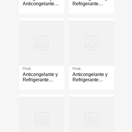
Anticongelante
Refrigerante
para Vehículos
50/50 Prediluido
Americanos 1 Gal
Rosa para
Vehículos
Europeos de 1
Galón
Peak
Peak
Anticongelante y
Anticongelante y
Refrigerante
Refrigerante
50/50 OET Azul
50/50 Prediluido
para Vehículos
Rojo para
Asiáticos de 1
Vehículos
Galón
Asiáticos de 1
Galón