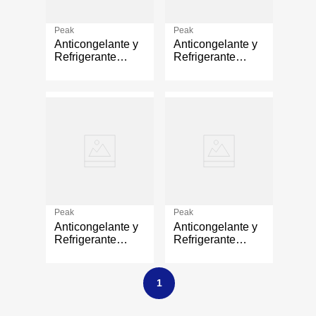
Peak
Peak
Anticongelante y
Anticongelante y
Refrigerante
Refrigerante
Climatizado
50/50 Prediluido
Verde de 3.78
Verde para
Litros
Vehículos
Asiáticos de 1
Galón
Peak
Peak
Anticongelante y
Anticongelante y
Refrigerante
Refrigerante
50/50 Prediluido
50/50 Prediluido
para Trabajo
para Vehículos
Pesado de 1
Europeos de 1
1
Galón
Galón