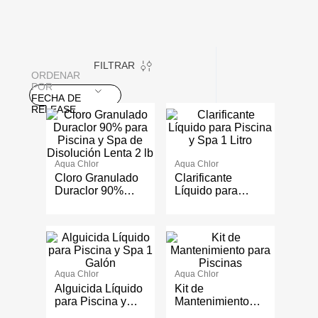
FILTRAR
ORDENAR
POR
FECHA DE
RELEASE
Aqua Chlor
Aqua Chlor
Cloro Granulado
Clarificante
Duraclor 90%
Líquido para
para Piscina y
Piscina y Spa 1
Spa de
Litro
Disolución Lenta
2 lb
Aqua Chlor
Aqua Chlor
Alguicida Líquido
Kit de
para Piscina y
Mantenimiento
Spa 1 Galón
para Piscinas