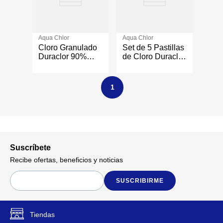
Aqua Chlor
Aqua Chlor
Cloro Granulado
Set de 5 Pastillas
Duraclor 90%
de Cloro Duraclor
para Piscina y
90% para Piscina
Spa de
de Disolución
Disolución Lenta
Lenta
1
10 lb
Suscríbete
Recibe ofertas, beneficios y noticias
SUSCRIBIRME
Tiendas