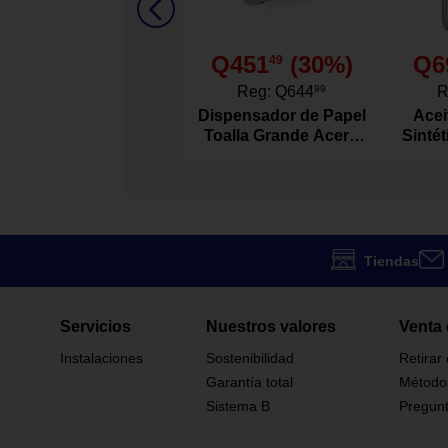
Si
Incluye Led Integrado
Q451
(
30
%)
Q6
49
Si
Incluye Transformador
Reg:
Q644
99
R
Dispensador de Papel
Acei
Sylvania
Marca
Toalla Grande Acero
Sinté
Inoxidable
Acte
P23829-36
Modelo
60 W
Potencia Eléctrica
Tiendas
Led
Tecnología
Servicios
Nuestros valores
Venta 
6500k
Temperatura De Color
Instalaciones
Sostenibilidad
Retirar
Garantía total
Método
Panel
Tipo
Sistema B
Pregunt
Empotrar
Tipo De Instalación