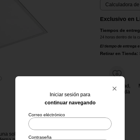
Calculadora de
Exclusivo en L
Tiempos de entreg
24 horas dentro de la c
El tiempo de entrega e
Retirar en Tienda: 
Tu felicidad,
garantizada
Iniciar sesión para
continuar navegando
una solución de iluminación
derna para espacios