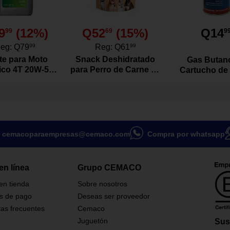
9
(
12
%)
Q52
(
15
%)
Q14
99
69
9
eg:
Q79
99
Reg:
Q61
99
te para Moto
Snack Deshidratado
Gas Butan
tico 4T 20W-50
para Perro de Carne de
Cartucho de
vo de 1 Litro
Res Natural 100
Gramos
cemacoparaempresas@cemaco.com
Compra por whatsapp
en línea
Grupo CEMACO
 en tienda
Sobre nosotros
s de pago
Deseas ser proveedor
as frecuentes
Cemaco
Juguetón
Sus