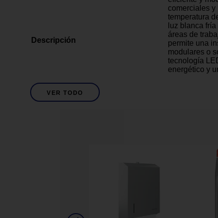
comerciales y
temperatura de
luz blanca fría
áreas de traba
Descripción
permite una in
modulares o s
tecnología LE
energético y un
quienes buscan
sin sacrificar 
VER TODO
Potencia de 6
Iluminación fr
Diseño ultra d
Detalles del Producto
Eficiencia ene
Fácil instalaci
2 x 4 pie
Dimensiones
Panel
Diseño / Estilo