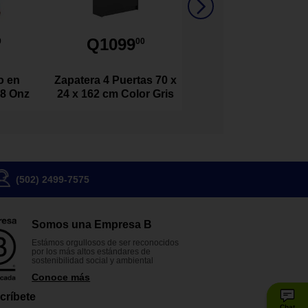
Q1099
9
00
o en
Zapatera 4 Puertas 70 x
 8 Onz
24 x 162 cm Color Gris
(502) 2499-7575
Somos una Empresa B
Estámos orgullosos de ser reconocidos
por los más altos estándares de
sostenibilidad social y ambiental
Conoce más
críbete
Chat