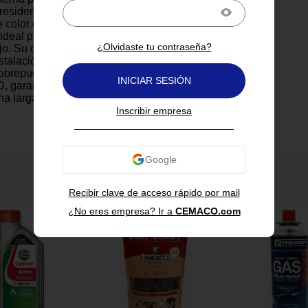
 residenciales. Con una
 color de 6500K, ofrece una
 ideal para oficinas, tiendas y
¿Olvidaste tu contraseña?
jo. Su diseño ultra delgado
stalación sencilla en plafones
obrepuestos. Gracias a su
INICIAR SESIÓN
D, garantiza un bajo consumo
a larga vida útil. Perfecto para
 reducir costos de electricidad
Inscribir empresa
la calidad de iluminación.
0W.
ía 6500K.
También te puede interesar
elgado.
Recibir clave de acceso rápido por mail
rgética.
ón.
¿No eres empresa? Ir a
CEMACO.com