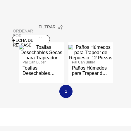
FILTRAR
ORDENAR
POR
FECHA DE
RELEASE
Pal Can Butler
Pal Can Butler
Toallas
Paños Húmedos
Desechables
para Trapear de
Secas para
Repuesto, 12
Trapeador
Piezas
1